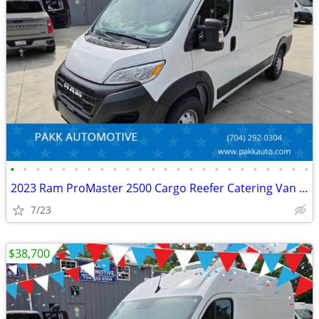
•
•
•
•
•
•
•
•
•
•
•
•
•
•
•
•
•
•
•
•
•
•
•
•
2023 Ram ProMaster 2500 Cargo Reefer Catering Van Thermo King V320
7/23
$38,700