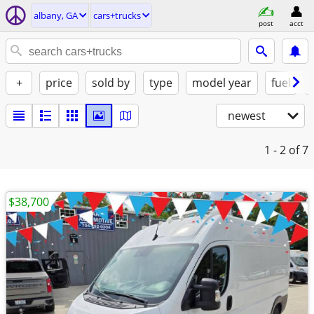
albany, GA
cars+trucks
post
acct
+
price
sold by
type
model year
fuel
newest
1 - 2
of 7
$38,700