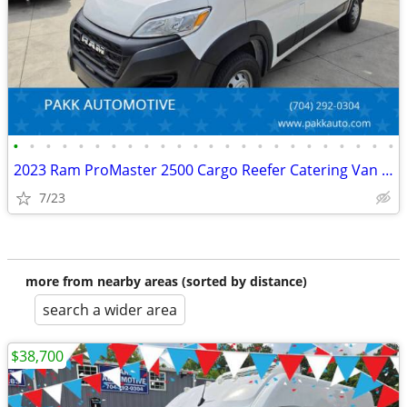
•
•
•
•
•
•
•
•
•
•
•
•
•
•
•
•
•
•
•
•
•
•
•
•
2023 Ram ProMaster 2500 Cargo Reefer Catering Van Thermo King V320
7/23
more from nearby areas (sorted by distance)
search a wider area
$38,700