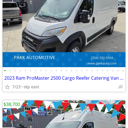
•
•
•
•
•
•
•
•
•
•
•
•
•
•
•
•
•
•
•
•
•
•
•
•
2023 Ram ProMaster 2500 Cargo Reefer Catering Van Thermo King V320
7/23
otp east
$38,700