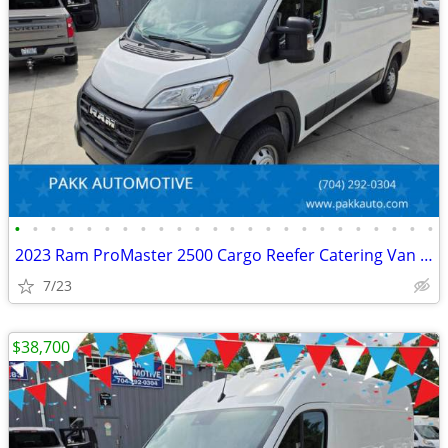
•
•
•
•
•
•
•
•
•
•
•
•
•
•
•
•
•
•
•
•
•
•
•
•
2023 Ram ProMaster 2500 Cargo Reefer Catering Van Thermo King V320
7/23
$38,700