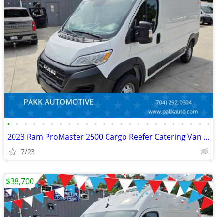
•
•
•
•
•
•
•
•
•
•
•
•
•
•
•
•
•
•
•
•
•
•
•
•
2023 Ram ProMaster 2500 Cargo Reefer Catering Van Thermo King V320
7/23
$38,700