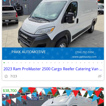
•
•
•
•
•
•
•
•
•
•
•
•
•
•
•
•
•
•
•
•
•
•
•
•
2023 Ram ProMaster 2500 Cargo Reefer Catering Van Thermo King V320
7/23
$38,700