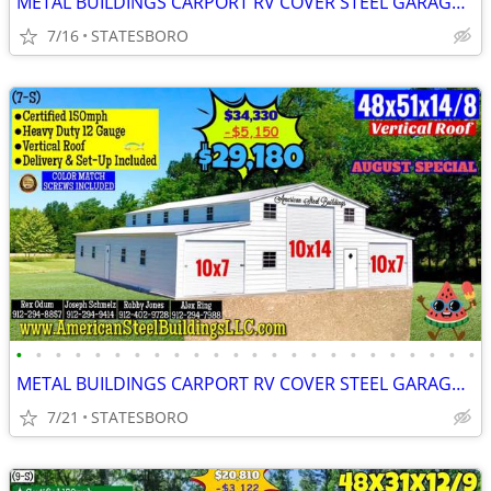
METAL BUILDINGS CARPORT RV COVER STEEL GARAGE UTILITY SHED POLE BARN
7/16
STATESBORO
•
•
•
•
•
•
•
•
•
•
•
•
•
•
•
•
•
•
•
•
•
•
•
•
METAL BUILDINGS CARPORT RV COVER STEEL GARAGE POLE BARN METAL BUILDING
7/21
STATESBORO