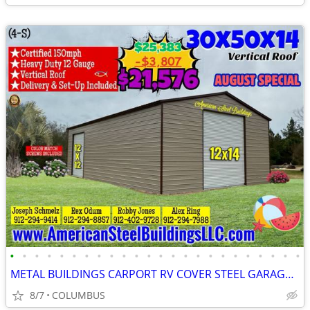
•
•
•
•
•
•
•
•
•
•
•
•
•
•
•
•
•
•
•
•
•
•
•
•
METAL BUILDINGS CARPORT RV COVER STEEL GARAGE POLE BARN METAL BUILDING
8/7
COLUMBUS