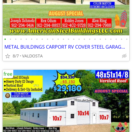
•
•
•
•
•
•
•
•
•
•
•
•
•
•
•
•
•
•
•
•
•
•
•
•
METAL BUILDINGS CARPORT RV COVER STEEL GARAGE UTILITY SHED POLE BARN
8/7
VALDOSTA
free