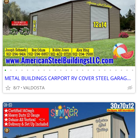
•
•
•
•
•
•
•
•
•
•
•
•
•
•
•
•
•
•
•
•
•
•
•
•
METAL BUILDINGS CARPORT RV COVER STEEL GARAGE UTILITY SHED POLE BARN
8/7
VALDOSTA