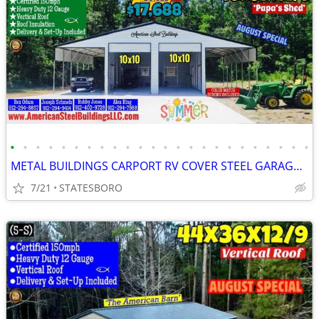
•
•
•
•
•
•
•
•
•
•
•
•
•
•
•
•
•
•
•
•
•
•
•
•
METAL BUILDINGS CARPORT RV COVER STEEL GARAGE UTILITY SHED POLE BARN
7/21
STATESBORO