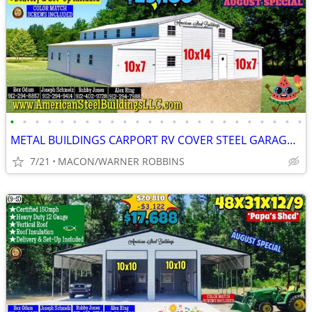
•
•
•
•
•
•
•
•
•
•
•
•
•
•
•
•
•
•
•
•
•
•
•
•
METAL BUILDINGS CARPORT RV COVER STEEL GARAGE UTILITY SHED POLE BARN
7/21
MACON/WARNER ROBBINS