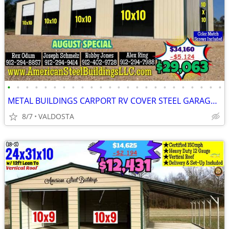
•
•
•
•
•
•
•
•
•
•
•
•
•
•
•
•
•
•
•
•
•
•
•
•
METAL BUILDINGS CARPORT RV COVER STEEL GARAGE POLE BARN METAL BUILDING
8/7
VALDOSTA