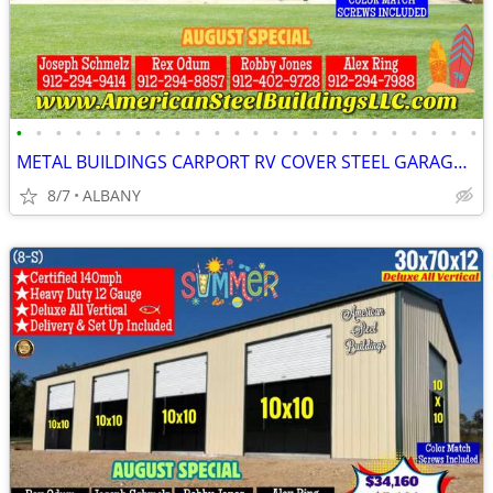
•
•
•
•
•
•
•
•
•
•
•
•
•
•
•
•
•
•
•
•
•
•
•
•
METAL BUILDINGS CARPORT RV COVER STEEL GARAGE POLE BARN METAL BUILDING
8/7
ALBANY