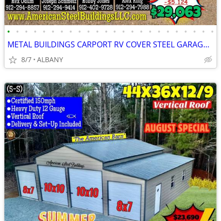
•
•
•
•
•
•
•
•
•
•
•
•
•
•
•
•
•
•
•
•
•
•
•
•
METAL BUILDINGS CARPORT RV COVER STEEL GARAGE POLE BARN METAL BUILDING
8/7
ALBANY