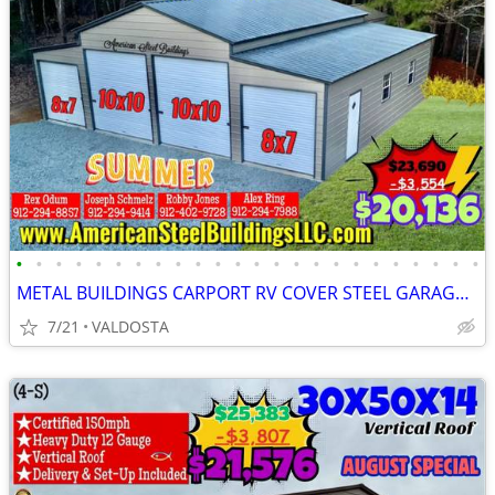
•
•
•
•
•
•
•
•
•
•
•
•
•
•
•
•
•
•
•
•
•
•
•
•
METAL BUILDINGS CARPORT RV COVER STEEL GARAGE UTILITY SHED POLE BARN
7/21
VALDOSTA