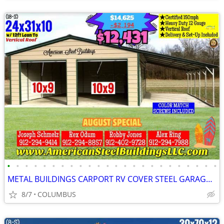
•
•
•
•
•
•
•
•
•
•
•
•
•
•
•
•
•
•
•
•
•
•
•
•
METAL BUILDINGS CARPORT RV COVER STEEL GARAGE POLE BARN METAL BUILDING
8/7
COLUMBUS