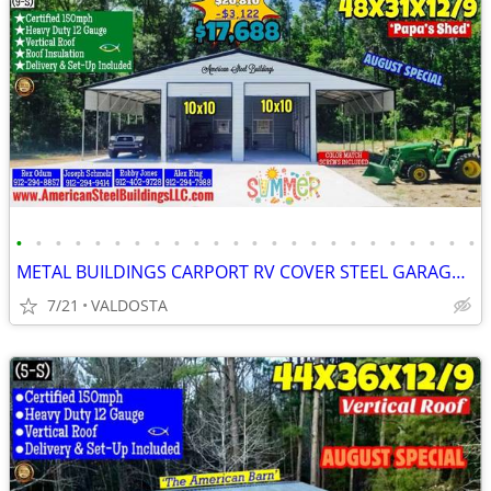
•
•
•
•
•
•
•
•
•
•
•
•
•
•
•
•
•
•
•
•
•
•
•
•
METAL BUILDINGS CARPORT RV COVER STEEL GARAGE POLE BARN METAL BUILDING
7/21
VALDOSTA