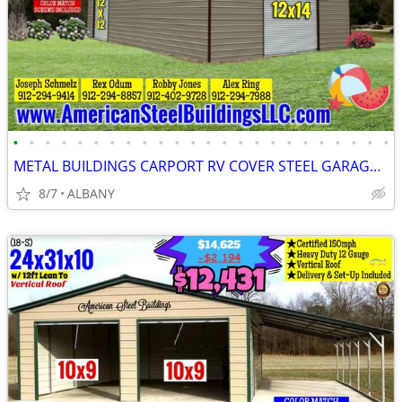
•
•
•
•
•
•
•
•
•
•
•
•
•
•
•
•
•
•
•
•
•
•
•
•
METAL BUILDINGS CARPORT RV COVER STEEL GARAGE POLE BARN METAL BUILDING
8/7
ALBANY