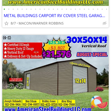
•
•
•
•
•
•
•
•
•
•
•
•
•
•
•
•
•
•
•
•
•
•
•
•
METAL BUILDINGS CARPORT RV COVER STEEL GARAGE METAL BUILDING POLE BARN
8/7
MACON/WARNER ROBBINS