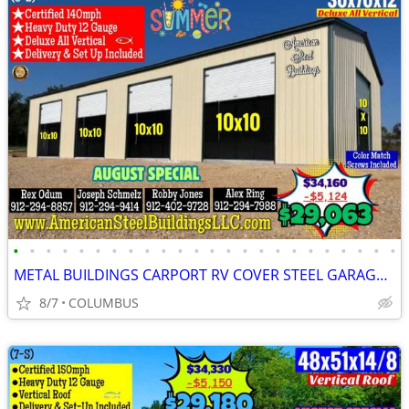
•
•
•
•
•
•
•
•
•
•
•
•
•
•
•
•
•
•
•
•
•
•
•
•
METAL BUILDINGS CARPORT RV COVER STEEL GARAGE POLE BARN METAL BUILDING
8/7
COLUMBUS