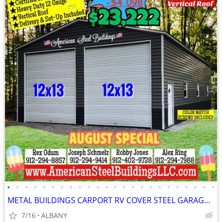
•
•
•
•
•
•
•
•
•
•
•
•
•
•
•
•
•
•
•
•
•
•
•
•
METAL BUILDINGS CARPORT RV COVER STEEL GARAGE POLE BARN METAL BUILDING
7/16
ALBANY