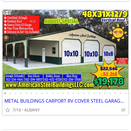
•
•
•
•
•
•
•
•
•
•
•
•
•
•
•
•
•
•
•
•
•
•
•
•
METAL BUILDINGS CARPORT RV COVER STEEL GARAGE POLE BARN METAL BUILDING
7/16
ALBANY