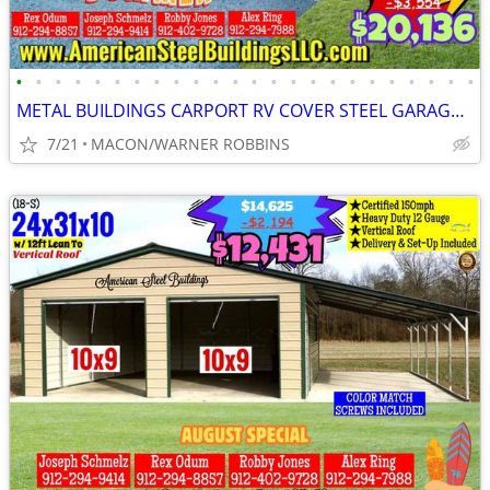
•
•
•
•
•
•
•
•
•
•
•
•
•
•
•
•
•
•
•
•
•
•
•
•
METAL BUILDINGS CARPORT RV COVER STEEL GARAGE METAL BUILDING POLE BARN
7/21
MACON/WARNER ROBBINS