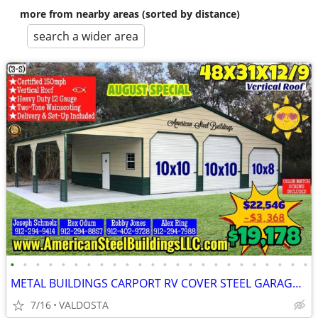
more from nearby areas (sorted by distance)
search a wider area
•
•
•
•
•
•
•
•
•
•
•
•
•
•
•
•
•
•
•
•
•
•
•
•
METAL BUILDINGS CARPORT RV COVER STEEL GARAGE POLE BARN METAL BUILDING
7/16
VALDOSTA