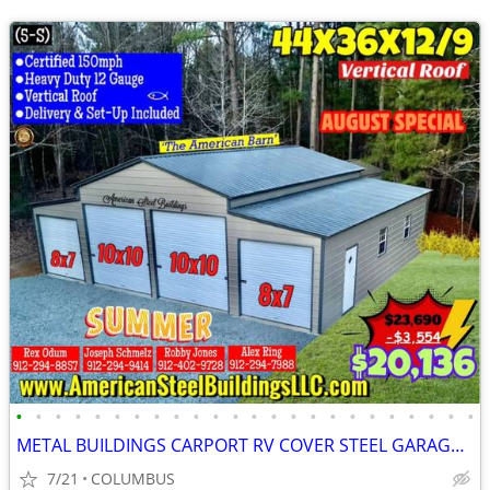
•
•
•
•
•
•
•
•
•
•
•
•
•
•
•
•
•
•
•
•
•
•
•
•
METAL BUILDINGS CARPORT RV COVER STEEL GARAGE POLE BARN METAL BUILDING
7/21
COLUMBUS