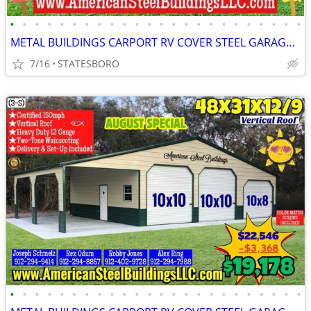
•
•
•
•
•
•
•
•
•
•
•
•
•
•
•
•
•
•
•
•
•
•
•
•
METAL BUILDINGS CARPORT RV COVER STEEL GARAGE POLE BARN METAL BUILDING
7/16
STATESBORO
•
•
•
•
•
•
•
•
•
•
•
•
•
•
•
•
•
•
•
•
•
•
•
•