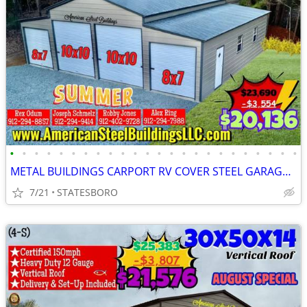
•
•
•
•
•
•
•
•
•
•
•
•
•
•
•
•
•
•
•
•
•
•
•
•
METAL BUILDINGS CARPORT RV COVER STEEL GARAGE UTILITY SHED POLE BARN
7/21
STATESBORO