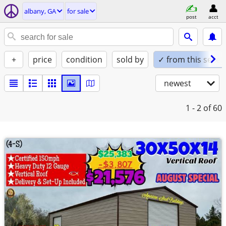
albany, GA
for sale
post
acct
+
price
condition
sold by
✓ from this seller
newest
1 - 2
of 60