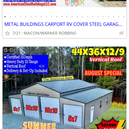
•
•
•
•
•
•
•
•
•
•
•
•
•
•
•
•
•
•
•
•
•
•
•
•
METAL BUILDINGS CARPORT RV COVER STEEL GARAGE METAL BUILDING POLE BARN
7/21
MACON/WARNER ROBBINS