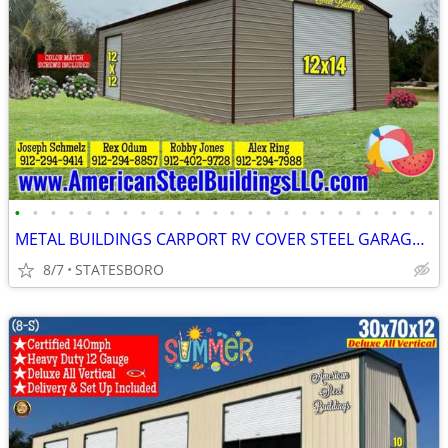
•
•
•
•
•
•
•
•
•
•
•
•
•
•
•
•
•
•
•
•
•
•
•
•
METAL BUILDINGS CARPORT RV COVER STEEL GARAGE UTILITY SHED POLE BARN
8/7
STATESBORO