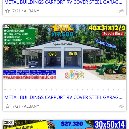
METAL BUILDINGS CARPORT RV COVER STEEL GARAGE POLE BARN METAL BUILDING
7/21
ALBANY
•
•
•
•
•
•
•
•
•
•
•
•
•
•
•
•
•
•
•
•
•
•
•
•
METAL BUILDINGS CARPORT RV COVER STEEL GARAGE POLE BARN METAL BUILDING
7/21
ALBANY