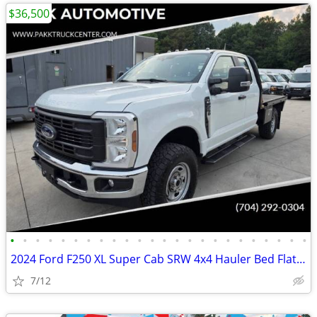
$36,500
•
•
•
•
•
•
•
•
•
•
•
•
•
•
•
•
•
•
•
•
•
•
•
•
2024 Ford F250 XL Super Cab SRW 4x4 Hauler Bed Flatbed Farm Work Truck
7/12