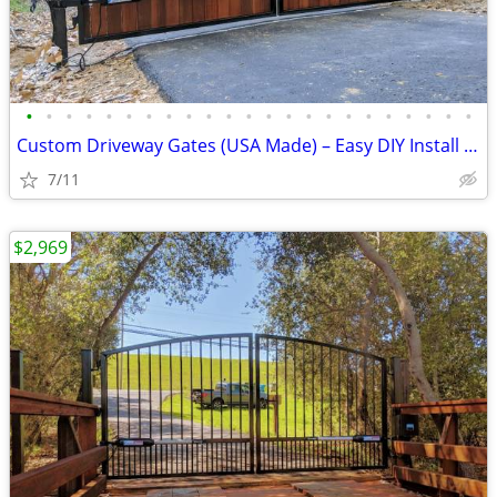
•
•
•
•
•
•
•
•
•
•
•
•
•
•
•
•
•
•
•
•
•
•
•
Custom Driveway Gates (USA Made) – Easy DIY Install + FREE Delivery
7/11
$2,969