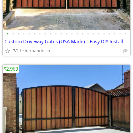
•
•
•
•
•
•
•
•
•
•
•
•
•
•
•
•
•
•
•
•
•
•
•
Custom Driveway Gates (USA Made) – Easy DIY Install + FREE Delivery
7/11
hernando co
$2,969