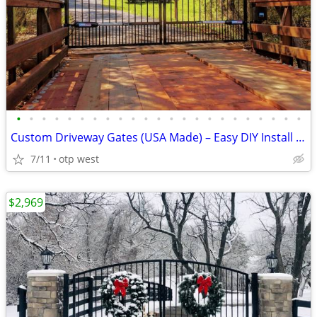
•
•
•
•
•
•
•
•
•
•
•
•
•
•
•
•
•
•
•
•
•
•
•
Custom Driveway Gates (USA Made) – Easy DIY Install + FREE Delivery
7/11
otp west
$2,969