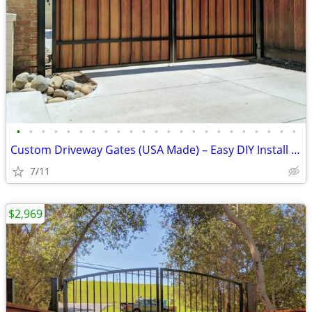
•
•
•
•
•
•
•
•
•
•
•
•
•
•
•
•
•
•
•
•
•
•
•
Custom Driveway Gates (USA Made) – Easy DIY Install + FREE Delivery
7/11
$2,969