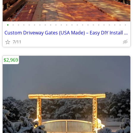
•
•
•
•
•
•
•
•
•
•
•
•
•
•
•
•
•
•
•
•
•
•
•
Custom Driveway Gates (USA Made) – Easy DIY Install + FREE Delivery
7/11
$2,969