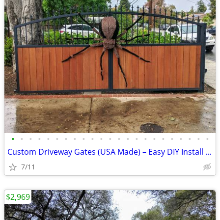
•
•
•
•
•
•
•
•
•
•
•
•
•
•
•
•
•
•
•
•
•
•
•
Custom Driveway Gates (USA Made) – Easy DIY Install + FREE Delivery
7/11
$2,969