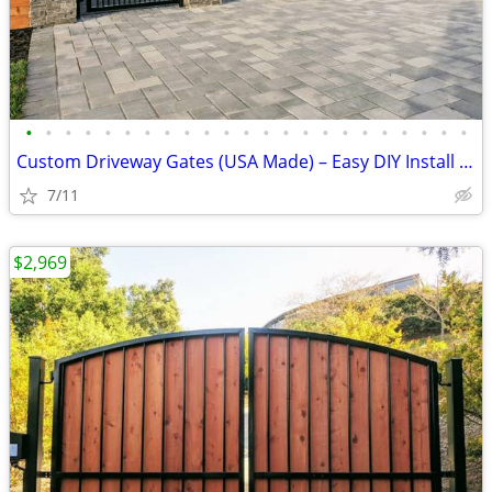
•
•
•
•
•
•
•
•
•
•
•
•
•
•
•
•
•
•
•
•
•
•
•
Custom Driveway Gates (USA Made) – Easy DIY Install + FREE Delivery
7/11
$2,969