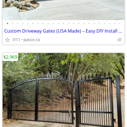
•
•
•
•
•
•
•
•
•
•
•
•
•
•
•
•
•
•
•
•
•
•
•
Custom Driveway Gates (USA Made) – Easy DIY Install + FREE Delivery
7/11
pasco co
$2,969