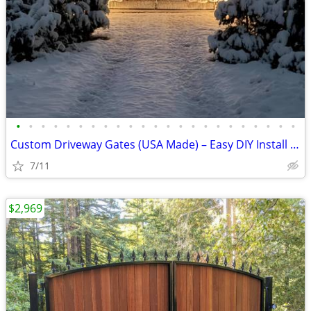
•
•
•
•
•
•
•
•
•
•
•
•
•
•
•
•
•
•
•
•
•
•
•
Custom Driveway Gates (USA Made) – Easy DIY Install + FREE Delivery
7/11
$2,969