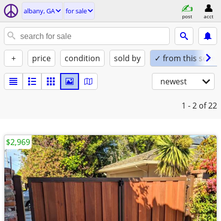
albany, GA
for sale
post
acct
+
price
condition
sold by
✓ from this seller
newest
1 - 2
of 22
$2,969