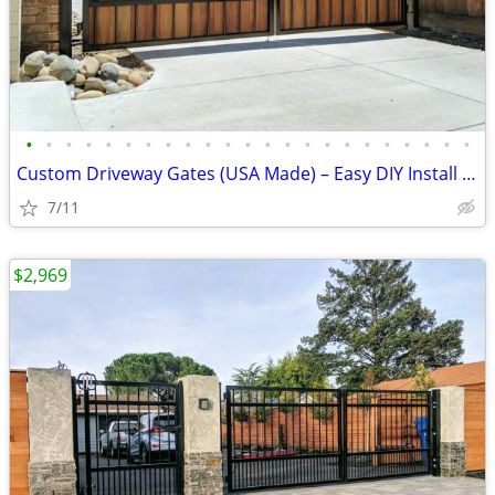
•
•
•
•
•
•
•
•
•
•
•
•
•
•
•
•
•
•
•
•
•
•
•
Custom Driveway Gates (USA Made) – Easy DIY Install + FREE Delivery
7/11
$2,969