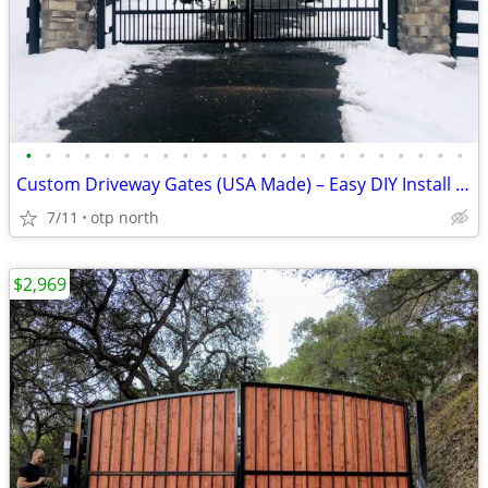
•
•
•
•
•
•
•
•
•
•
•
•
•
•
•
•
•
•
•
•
•
•
•
Custom Driveway Gates (USA Made) – Easy DIY Install + FREE Delivery
7/11
otp north
$2,969