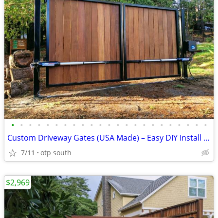
•
•
•
•
•
•
•
•
•
•
•
•
•
•
•
•
•
•
•
•
•
•
•
Custom Driveway Gates (USA Made) – Easy DIY Install + FREE Delivery
7/11
otp south
$2,969