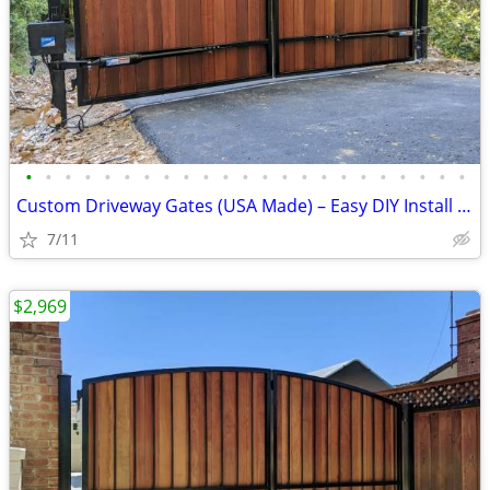
•
•
•
•
•
•
•
•
•
•
•
•
•
•
•
•
•
•
•
•
•
•
•
Custom Driveway Gates (USA Made) – Easy DIY Install + FREE Delivery
7/11
$2,969