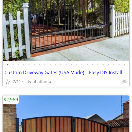
•
•
•
•
•
•
•
•
•
•
•
•
•
•
•
•
•
•
•
•
•
•
•
Custom Driveway Gates (USA Made) – Easy DIY Install + FREE Delivery
7/11
city of atlanta
$2,969