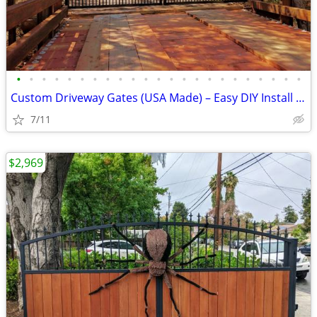
•
•
•
•
•
•
•
•
•
•
•
•
•
•
•
•
•
•
•
•
•
•
•
Custom Driveway Gates (USA Made) – Easy DIY Install + FREE Delivery
7/11
$2,969