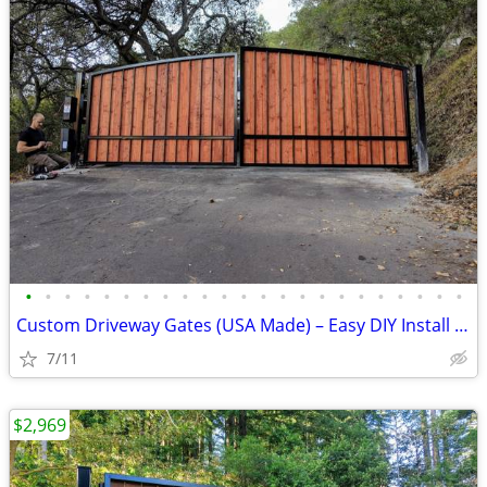
•
•
•
•
•
•
•
•
•
•
•
•
•
•
•
•
•
•
•
•
•
•
•
Custom Driveway Gates (USA Made) – Easy DIY Install + FREE Delivery
7/11
$2,969