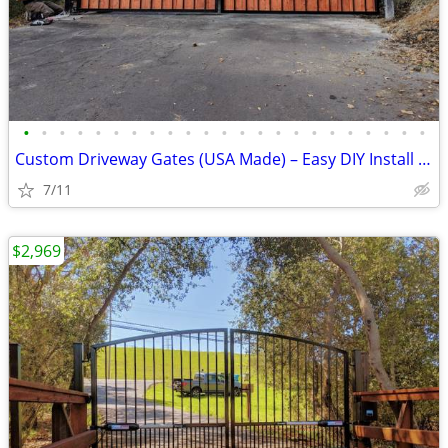
•
•
•
•
•
•
•
•
•
•
•
•
•
•
•
•
•
•
•
•
•
•
•
Custom Driveway Gates (USA Made) – Easy DIY Install + FREE Delivery
7/11
$2,969