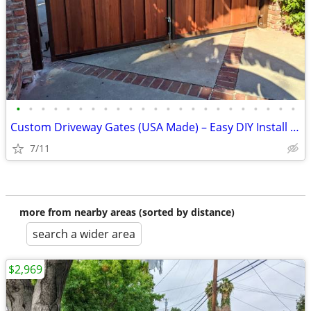
•
•
•
•
•
•
•
•
•
•
•
•
•
•
•
•
•
•
•
•
•
•
•
Custom Driveway Gates (USA Made) – Easy DIY Install + FREE Delivery
7/11
more from nearby areas (sorted by distance)
search a wider area
$2,969