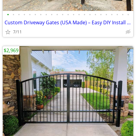
•
•
•
•
•
•
•
•
•
•
•
•
•
•
•
•
•
•
•
•
•
•
•
Custom Driveway Gates (USA Made) – Easy DIY Install + FREE Delivery
7/11
$2,969