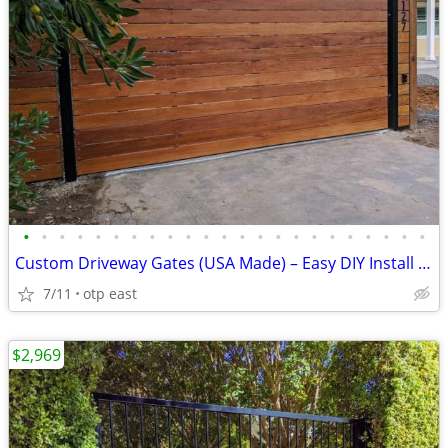
•
•
•
•
•
•
•
•
•
•
•
•
•
•
•
•
•
•
•
•
•
•
•
Custom Driveway Gates (USA Made) – Easy DIY Install + FREE Delivery
7/11
otp east
$2,969