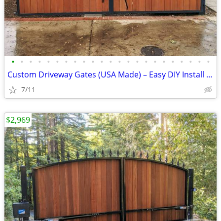
•
•
•
•
•
•
•
•
•
•
•
•
•
•
•
•
•
•
•
•
•
•
•
Custom Driveway Gates (USA Made) – Easy DIY Install + FREE Delivery
7/11
$2,969